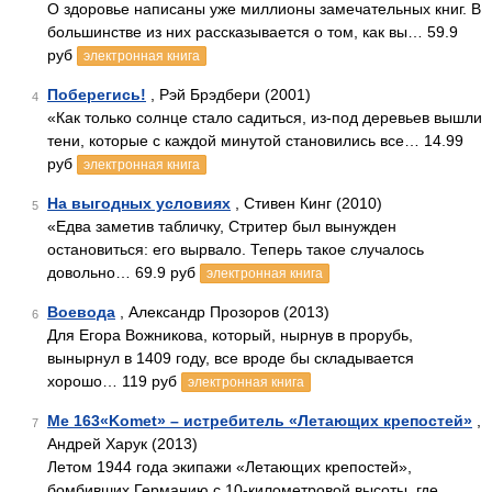
О здоровье написаны уже миллионы замечательных книг. В
большинстве из них рассказывается о том, как вы… 59.9
руб
электронная книга
Поберегись!
, Рэй Брэдбери (2001)
4
«Как только солнце стало садиться, из-под деревьев вышли
тени, которые с каждой минутой становились все… 14.99
руб
электронная книга
На выгодных условиях
, Стивен Кинг (2010)
5
«Едва заметив табличку, Стритер был вынужден
остановиться: его вырвало. Теперь такое случалось
довольно… 69.9 руб
электронная книга
Воевода
, Александр Прозоров (2013)
6
Для Егора Вожникова, который, нырнув в прорубь,
вынырнул в 1409 году, все вроде бы складывается
хорошо… 119 руб
электронная книга
Me 163«Komet» – истребитель «Летающих крепостей»
,
7
Андрей Харук (2013)
Летом 1944 года экипажи «Летающих крепостей»,
бомбивших Германию с 10-километровой высоты, где