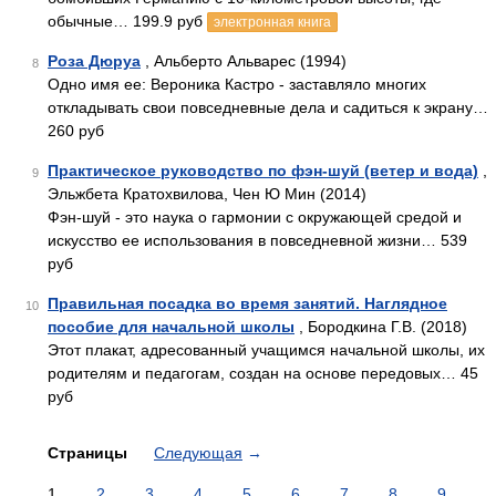
обычные… 199.9 руб
электронная книга
Роза Дюруа
, Альберто Альварес (1994)
8
Одно имя ее: Вероника Кастро - заставляло многих
откладывать свои повседневные дела и садиться к экрану…
260 руб
Практическое руководство по фэн-шуй (ветер и вода)
,
9
Эльжбета Кратохвилова, Чен Ю Мин (2014)
Фэн-шуй - это наука о гармонии с окружающей средой и
искусство ее использования в повседневной жизни… 539
руб
Правильная посадка во время занятий. Наглядное
10
пособие для начальной школы
, Бородкина Г.В. (2018)
Этот плакат, адресованный учащимся начальной школы, их
родителям и педагогам, создан на основе передовых… 45
руб
Страницы
Следующая
→
1
2
3
4
5
6
7
8
9